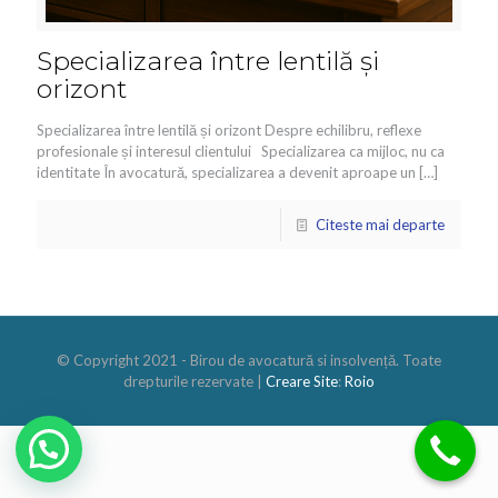
Specializarea între lentilă și
orizont
Specializarea între lentilă și orizont Despre echilibru, reflexe
profesionale și interesul clientului Specializarea ca mijloc, nu ca
identitate În avocatură, specializarea a devenit aproape un
[…]
Citeste mai departe
© Copyright 2021 - Birou de avocatură si insolvențǎ. Toate
drepturile rezervate |
Creare Site
:
Roio