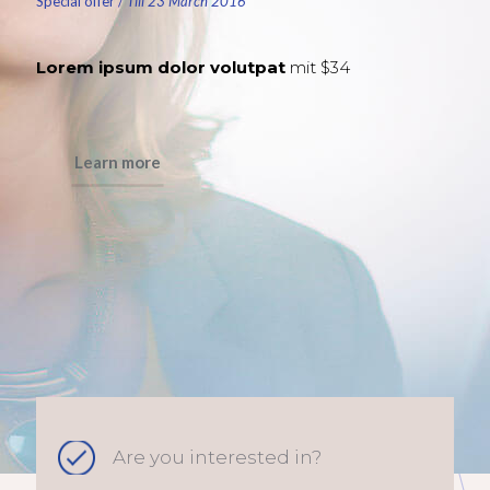
Special offer
/
Till 23 March 2016
Lorem ipsum dolor volutpat
mit $34
Learn more
Are you interested in?