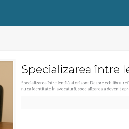
Specializarea între l
Specializarea între lentilă și orizont Despre echilibru, re
nu ca identitate În avocatură, specializarea a devenit ap