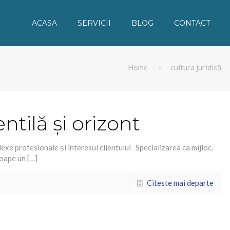
ACASA
SERVICII
BLOG
CONTACT
Home
cultura juridică
entilă și orizont
flexe profesionale și interesul clientului Specializarea ca mijloc,
roape un
[…]
Citeste mai departe