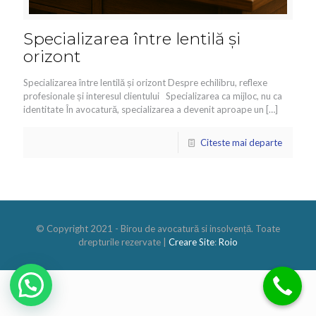
Specializarea între lentilă și
orizont
Specializarea între lentilă și orizont Despre echilibru, reflexe
profesionale și interesul clientului Specializarea ca mijloc, nu ca
identitate În avocatură, specializarea a devenit aproape un
[…]
Citeste mai departe
© Copyright 2021 - Birou de avocatură si insolvențǎ. Toate
drepturile rezervate |
Creare Site
:
Roio